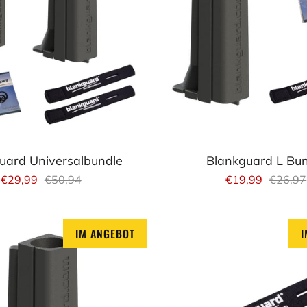
uard Universalbundle
Blankguard L Bu
€29,99
€50,94
€19,99
€26,97
IM ANGEBOT
I