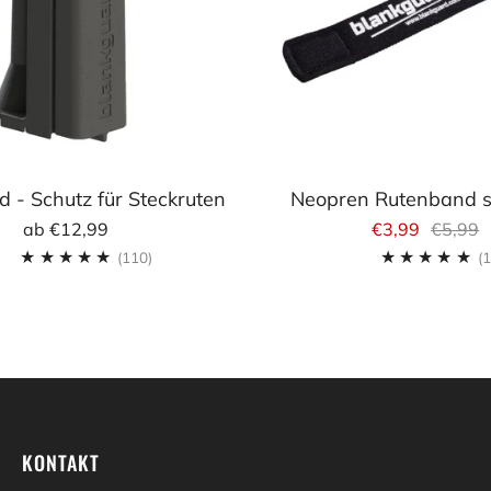
 - Schutz für Steckruten
Neopren Rutenband 
ab
€12,99
€3,99
€5,99
110
(110)
(1
KONTAKT