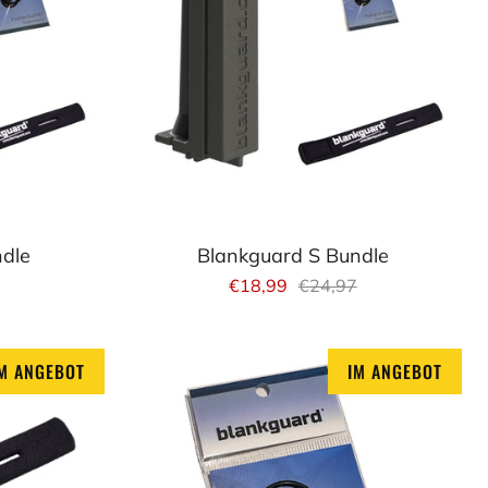
ndle
Blankguard S Bundle
€18,99
€24,97
M ANGEBOT
IM ANGEBOT