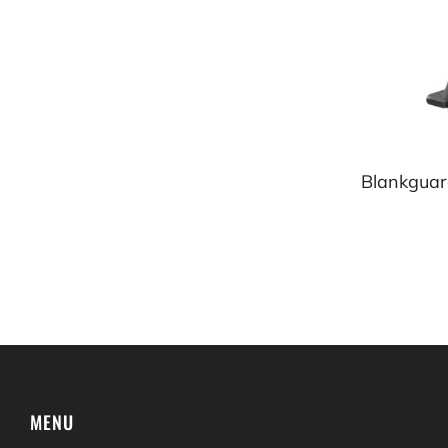
Blankguard
MENU