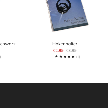
schwarz
Hakenhalter
€2,99
€3,99
1
1
)
(1)